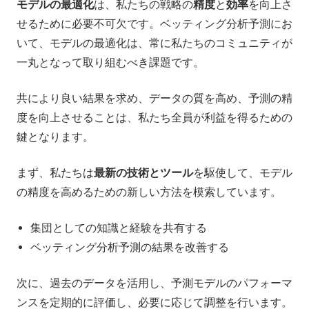
モデルの最適化
は、私たちの戦略の
精度
と
効率
を向上さ
せるために必要不可欠です。ベッティング分析予測にお
いて、モデルの最適化は、常に私たちのコミュニティが
一丸となって取り組むべき課題です。
共により良い結果を求め、データの質を高め、予測の精
度を向上させることは、私たち全員が利益を得るための
鍵となります。
まず、私たちは
最新の技術とツール
を駆使して、モデル
の精度を高めるための新しい方法を模索しています。
集団としての知識と経験を共有する
ベッティング分析予測の結果を改善する
次に、過去のデータを活用し、予測モデルのパフォーマ
ンスを定期的に評価し、必要に応じて調整を行います。