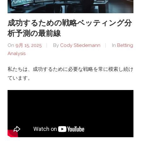
r
成功するための戦略ベッティング分
-
析予測の最前線
O
On
9月 15, 2025
By
Cody Stiedemann
In
Betting
Analysis
s
私たちは、成功するために必要な戦略を常に模索し続け
a
ています。
k
a
.
c