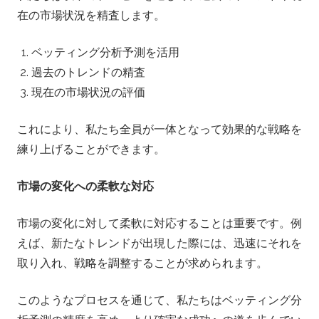
在の市場状況を精査します。
ベッティング分析予測を活用
過去のトレンドの精査
現在の市場状況の評価
これにより、私たち全員が一体となって効果的な戦略を
練り上げることができます。
市場の変化への柔軟な対応
市場の変化に対して柔軟に対応することは重要です。例
えば、新たなトレンドが出現した際には、迅速にそれを
取り入れ、戦略を調整することが求められます。
このようなプロセスを通じて、私たちはベッティング分