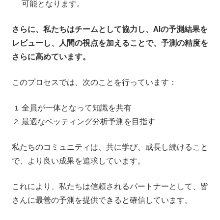
可能となります。
さらに、私たちはチームとして協力し、AIの予測結果を
レビューし、人間の視点を加えることで、予測の精度を
さらに高めています。
このプロセスでは、次のことを行っています：
全員が一体となって知識を共有
最適なベッティング分析予測を目指す
私たちのコミュニティは、共に学び、成長し続けること
で、より良い成果を追求しています。
これにより、私たちは信頼されるパートナーとして、皆
さんに最善の予測を提供できると確信しています。