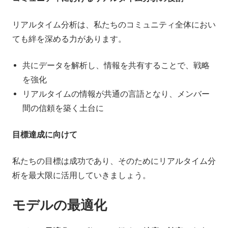
リアルタイム分析は、私たちのコミュニティ全体におい
ても絆を深める力があります。
共にデータを解析し、情報を共有することで、戦略
を強化
リアルタイムの情報が共通の言語となり、メンバー
間の信頼を築く土台に
目標達成に向けて
私たちの目標は成功であり、そのためにリアルタイム分
析を最大限に活用していきましょう。
モデルの最適化