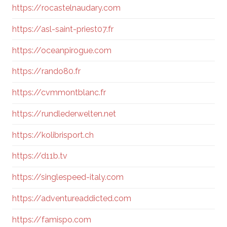
https://rocastelnaudary.com
https://asl-saint-priest07.fr
https://oceanpirogue.com
https://rando80.fr
https://cvmmontblanc.fr
https://rundlederwelten.net
https://kolibrisport.ch
https://d11b.tv
https://singlespeed-italy.com
https://adventureaddicted.com
https://famispo.com