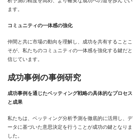
析予測の精度を高め、より確実な成功への道を歩んでい
ます。
コミュニティの一体感の強化
仲間と共に市場の動向を理解し、成功を共有することこ
そが、私たちのコミュニティの一体感を強化する鍵だと
信じています。
成功事例の事例研究
成功事例を通じたベッティング戦略の具体的なプロセス
と成果
私たちは、ベッティング分析予測を徹底的に活用し、デ
ータに基づいた意思決定を行うことが成功の鍵となりま
した。