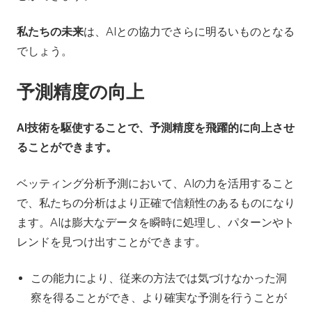
私たちの未来
は、AIとの協力でさらに明るいものとなる
でしょう。
予測精度の向上
AI技術を駆使することで、予測精度を飛躍的に向上させ
ることができます。
ベッティング分析予測において、AIの力を活用すること
で、私たちの分析はより正確で信頼性のあるものになり
ます。AIは膨大なデータを瞬時に処理し、パターンやト
レンドを見つけ出すことができます。
この能力により、従来の方法では気づけなかった洞
察を得ることができ、より確実な予測を行うことが