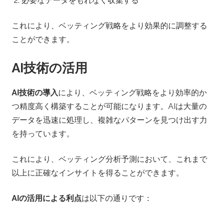
必要なデータをもれなく収集する
これにより、ベッティング戦略をより効果的に調整する
ことができます。
AI技術の活用
AI技術の導入
により、ベッティング戦略をより効率的か
つ精度高く構築することが可能になります。AIは大量の
データを迅速に処理し、複雑なパターンを見つけ出す力
を持っています。
これにより、ベッティング分析予測において、これまで
以上に正確なインサイトを得ることができます。
AIの活用による利点
は以下の通りです：