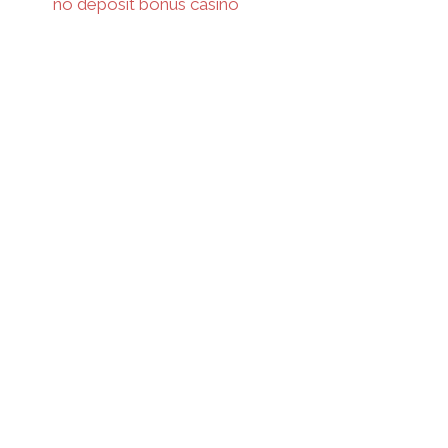
no deposit bonus casino