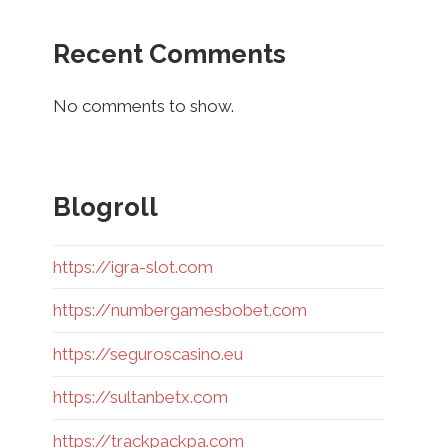
Recent Comments
No comments to show.
Blogroll
https://igra-slot.com
https://numbergamesbobet.com
https://seguroscasino.eu
https://sultanbetx.com
https://trackpackpa.com