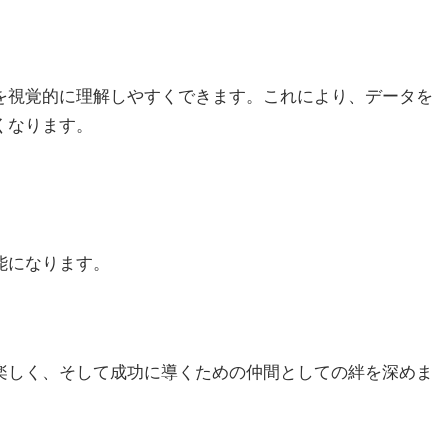
を視覚的に理解しやすくできます。これにより、データを
くなります。
能になります。
楽しく、そして成功に導くための仲間としての絆を深めま