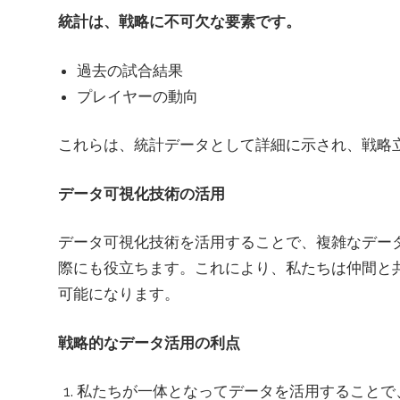
統計は、戦略に不可欠な要素です。
過去の試合結果
プレイヤーの動向
これらは、統計データとして詳細に示され、戦略
データ可視化技術の活用
データ可視化技術を活用することで、複雑なデー
際にも役立ちます。これにより、私たちは仲間と
可能になります。
戦略的なデータ活用の利点
私たちが一体となってデータを活用することで