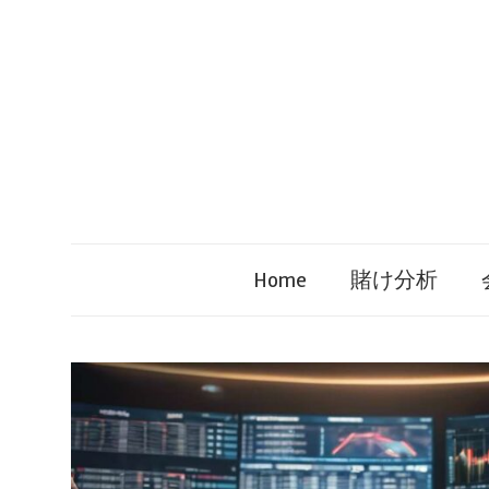
Skip
to
content
A
Home
賭け分析
n
o
t