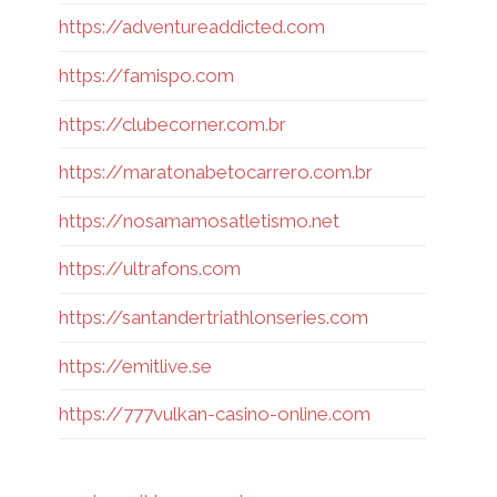
https://adventureaddicted.com
https://famispo.com
https://clubecorner.com.br
https://maratonabetocarrero.com.br
https://nosamamosatletismo.net
https://ultrafons.com
https://santandertriathlonseries.com
https://emitlive.se
https://777vulkan-casino-online.com