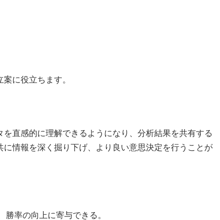
立案に役立ちます。
タを直感的に理解できるようになり、分析結果を共有する
共に情報を深く掘り下げ、より良い意思決定を行うことが
、勝率の向上に寄与できる。