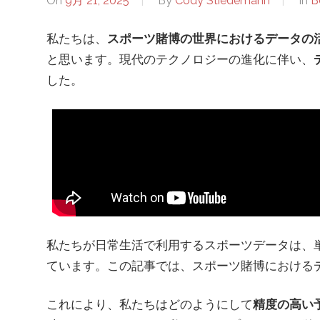
On
9月 21, 2025
By
Cody Stiedemann
In
B
k
私たちは、
スポーツ賭博の世界におけるデータの
と思います。現代のテクノロジーの進化に伴い、
a
した。
.
c
o
私たちが日常生活で利用するスポーツデータは、
ています。この記事では、スポーツ賭博における
m
これにより、私たちはどのようにして
精度の高い