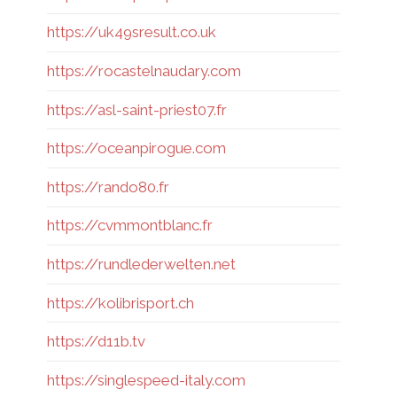
https://uk49sresult.co.uk
https://rocastelnaudary.com
https://asl-saint-priest07.fr
https://oceanpirogue.com
https://rando80.fr
https://cvmmontblanc.fr
https://rundlederwelten.net
https://kolibrisport.ch
https://d11b.tv
https://singlespeed-italy.com