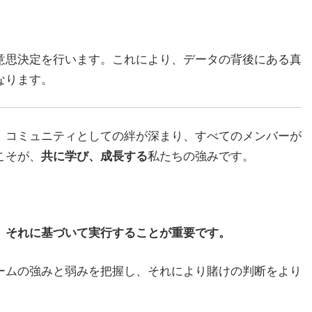
意思決定を行います。これにより、データの背後にある真
なります。
、コミュニティとしての絆が深まり、すべてのメンバーが
こそが、
共に学び、成長する
私たちの強みです。
、それに基づいて実行することが重要です。
ームの強みと弱みを把握し、それにより賭けの判断をより