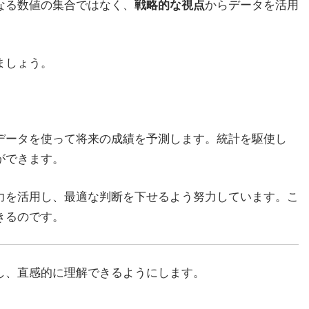
なる数値の集合ではなく、
戦略的な視点
からデータを活用
ましょう。
データを使って将来の成績を予測します。統計を駆使し
ができます。
力を活用し、最適な判断を下せるよう努力しています。こ
きるのです。
し、直感的に理解できるようにします。