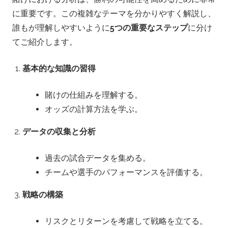
o
に重要です。この複雑なテーマを分かりやすく解説し、
誰もが理解しやすいように
5つの重要なステップ
に分け
m
てご紹介します。
–
基本的な知識の習得
賭
賭けの仕組みを理解する。
オッズの計算方法を学ぶ。
け
データの収集と分析
分
過去の試合データを集める。
析
チームや選手のパフォーマンスを評価する。
戦略の構築
リスクとリターンを考慮して戦略を立てる。