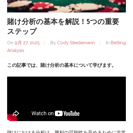
r
賭け分析の基本を解説！5つの重要
-
ステップ
O
On
9月 27, 2025
By
Cody Stiedemann
In
Betting
Analysis
s
この記事では、賭け分析の基本について学びます。
a
k
a
.
c
賭けにおける分析は、勝利の可能性を高めるために非常