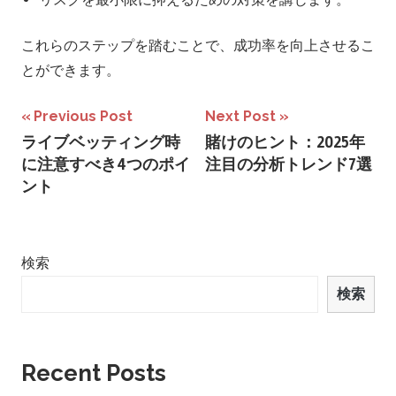
これらのステップを踏むことで、成功率を向上させるこ
とができます。
投
Previous Post
Next Post
ライブベッティング時
賭けのヒント：2025年
稿
に注意すべき4つのポイ
注目の分析トレンド7選
ナ
ント
ビ
ゲ
検索
ー
検索
シ
ョ
Recent Posts
ン